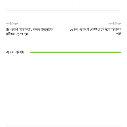
পূর্ববর্তী নিবন্ধ
পরবর্তী নিবন্ধ
চার প্রদেশ ‘বিলাসিতা’, বাড়বে রাজনৈতিক
১৬ দিন পর কার্গো বোটটি ছেড়ে দিলো আরাকান
জটিলতা কোন্দল ব্যয়
আর্মি
আরও সংবাদ