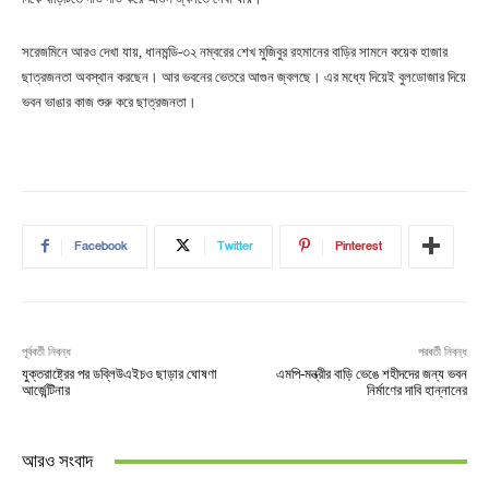
সরেজমিনে আরও দেখা যায়, ধানমন্ডি-৩২ নম্বরের শেখ মুজিবুর রহমানের বাড়ির সামনে কয়েক হাজার
ছাত্রজনতা অবস্থান করছেন। আর ভবনের ভেতরে আগুন জ্বলছে। এর মধ্যে দিয়েই বুলডোজার দিয়ে
ভবন ভাঙার কাজ শুরু করে ছাত্রজনতা।
Facebook
Twitter
Pinterest
পূর্ববর্তী নিবন্ধ
পরবর্তী নিবন্ধ
যুক্তরাষ্ট্রের পর ডব্লিউএইচও ছাড়ার ঘোষণা
এমপি-মন্ত্রীর বাড়ি ভেঙে শহীদদের জন্য ভবন
আর্জেন্টিনার
নির্মাণের দাবি হান্নানের
আরও সংবাদ