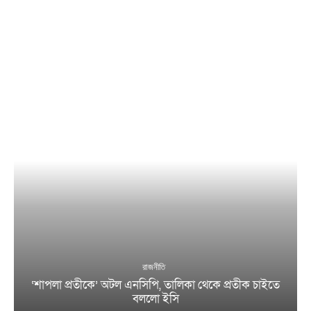
রাজনীতি
‘শাপলা প্রতীকে’ অটল এনসিপি, তালিকা থেকে প্রতীক চাইতে
বললো ইসি