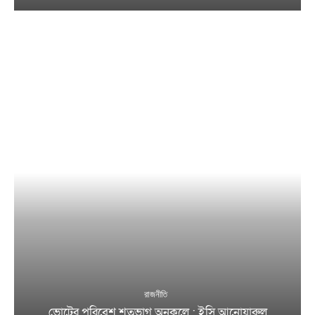
রাজনীতি
ভোটের পরিবেশ শতভাগ অনুকূলে : ইসি আনোয়ারুল