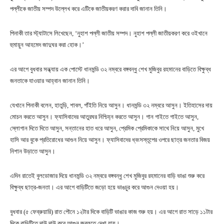
পল্লীকে জাতীয় সম্পদ উল্লেখ করে এটিকে জাতীয়করণ করার দাবি জানান তিনি।
পিনাকী তার স্ট্যাটাসে লিখেছেন, ‘নুহাশ পল্লী জাতীয় সম্পদ। নুহাশ পল্লী জাতীয়করণ করে ওইখানে
হুমায়ুন আহমেদ জাদুঘর করা হোক।’
এর আগে বুধবার সন্ধ্যায় এক পোস্টে ধানমন্ডি ৩২ নম্বরে বঙ্গবন্ধু শেখ মুজিবুর রহমানের বাড়িতে বিক্ষুব্ধ
জনতাকে যাওয়ার আহ্বান জানান তিনি।
যেখানে পিনাকী বলেন, হাতুড়ি, শাবল, গাঁইতি নিয়ে আসুন। ধানমন্ডি ৩২ নম্বরে আসুন। ইতিহাসের দায়
মোচন করতে আসুন। ফ্যাসিবাদের আতুরঘর নিশ্চিহ্ন করতে আসুন। গান গাইতে গাইতে আসুন,
স্লোগান দিতে দিতে আসুন, সন্তানের হাত ধরে আসুন, প্রেমিক প্রেমিকাকে সাথে নিয়ে আসুন, মুখে
হাসি আর বুকে প্রতিরোধের আগুন নিয়ে আসুন। ফ্যাসিবাদের ধ্বংসস্তূপের ওপরে ছাত্র জনতার বিজয়
নিশান উড়াতে আসুন।
এদিন রাতেই বুলডোজার দিয়ে ধানমন্ডি ৩২ নম্বরে বঙ্গবন্ধু শেখ মুজিবুর রহমানের বাড়ি ভাঙা শুরু করে
বিক্ষুব্ধ ছাত্র-জনতা। এর আগে বাড়িটিতে জড়ো হয়ে ভাঙচুর করে আগুন দেওয়া হয়।
বুধবার (৫ ফেব্রুয়ারি) রাত পৌনে ১২টার দিকে বাড়িটি ভাঙার কাজ শুরু হয়। এর আগে রাত সাড়ে ১১টার
দিকে বাড়িটিতে দাউ দাউ করে আগুন জ্বলতে দেখা যায়।