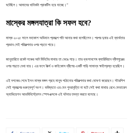
ঘটেছিল। আমাদের খানিকটা প্রাকটিস হয়ে যাচ্ছে।”
মাস্কের মঙ্গলযাত্রা কি সফল হবে?
মাস্ক ২০২৫ সালে মহাকাশ অভিযান প্রকল্পে গতি আনার কথা বলেছিলেন। পরপর দুবার এই ব্যার্থতার
প্রভাব সেই পরিকল্পনার ওপর পড়তে পারে।
জানুয়ারিতে রকেট লঞ্চের আট মিনিটের মাথায় তা ভেঙে পড়ে। তার ধ্বংসাবশেষ ক্যারিবিয়ান দ্বীপপুঞ্জের
ওপর পড়তে দেখা যায়। এর ফলে টার্ক্স ও কাইকোস দ্বীপের একটি গাড়ি সামান্য ক্ষতিগ্রস্ত হয়েছিল।
এই দশকের শেষে ইলন মাস্ক মঙ্গল গ্রহে মানুষ পাঠানোর পরিকল্পনার কথা ঘোষণা করেছেন। স্টারশিপ
সেই প্রকল্পের গুরুত্বপূর্ণ অংশ। ভবিষ্যতে এর যেন পুনরাবৃত্তি না ঘটে সেই কথা মাথায় রেখে ফেডারেল
অ্যাভিয়েশন আডমিনিস্ট্রেশন স্পেসএক্সকে এই ঘটনার তদন্ত করতে বলেছে।