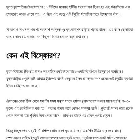
মূলত বৃহস্পতিবার উৎক্ষেপণের ১০ মিনিটের মধ্যেই পৃথিবীর সঙ্গে সম্পর্ক ছিন্ন হয় এই স্টারশিপের এবং
তারপরেই আগুন লেগে যায়। এ নিয়ে এই বছরে এটি দ্বিতীয় স্টারশিপ যাতে বিস্ফোরণ ঘটল।
স্টারশিপে আগুন লাগার পর আকাশে অগ্নিদ্বগ্ধ ধ্বংসাবশেষ ছড়িয়ে পড়তে থাকে। এর ফলে ফ্লোরিডা
ও তার কাছের এলাকায় বেশ কিছুক্ষণ বিমান চলাচল বন্ধ রাখা হয়।
কেন এই বিস্ফোরণ?
বৃহস্পতিবারের ঠিক দুই মাসও আগে ঠিক একইভাবে আরও একটি স্টারশিপে বিস্ফোরণ হয়েছিল।
যুক্তরাষ্ট্রের প্রেসিডেন্ট ডোনাল্ড ট্রাম্পের ঘনিষ্ঠ ধনকুবের ইলন মাস্কের স্পেসএক্সের এটি দ্বিতীয় ব্যর্থতা
হিসেবে চিহ্নিত করা হচ্ছে।
টেক্সাসের বোকা চিকা থেকে স্থানীয় সময় সন্ধ্যা সাড়ে ছয়টায় (বাংলাদেশে সকাল সাড়ে ছয়টা) ৪০৩-
ফুটের এই রকেটটি লঞ্চ করা হয়। লঞ্চের প্রথম ভাগে কোনও সমস্যা হয়নি। বুস্টারটি সফল ভাবে রকেট
থেকে আলাদা হয়ে পৃথিবীর দিকে নেমে আসে। মাঝপথে তাকে ধরে ফেলে একটি ক্রেন।
কিন্তু কিছুক্ষণের মধ্যেই স্টারশিপের বাকি অংশ ঘুরতে থাকে। একাধিক ইঞ্জিন বন্ধ হয়ে যায়।
স্পেসএক্সের লাইভ ইভেন্টে তাদের মুখপত্র ড্যান হুয়ট বলেন, “দুর্ভাগ্যবশত একই ঘটনা শেষবারেও