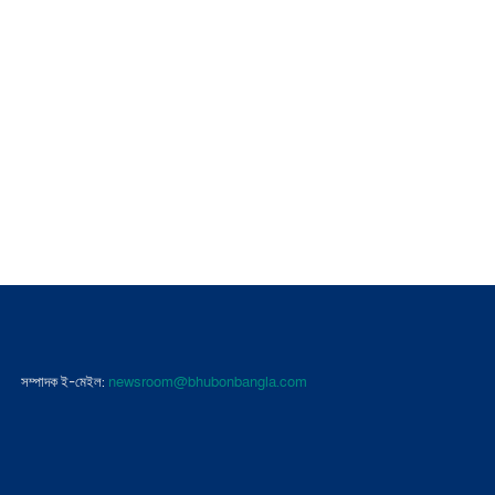
newsroom@bhubonbangla.com
সম্পাদক ই-মেইল: