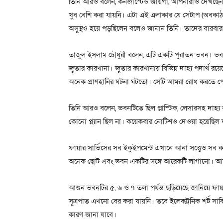
তিনি আরও বলেন, কনজাস্টেড জায়গা, আপনারাও দেখছেন।
খুব বেশি করা যায়নি। এটা এই এলাকার যে সেটাপ (অবকাঠ
অসুস্থও হয়ে পড়ছিলেন বলেও জানান তিনি। তাদের বারবার ব
তাজুল ইসলাম চৌধুরী বলেন, এটি একটি পুরাতন ভবন। ভবনটিতে 
জুতার কারখানা। জুতার কারখানায় বিভিন্ন দাহ্য পদার্থ রয়
অনেক প্রাণহানির ঘটনা ঘটতো। সেটি আমরা রোধ করতে প
তিনি আরও বলেন, ভবনটিতে ছিল প্লাস্টিক, লেদারসহ দাহ্য ব
কোনো প্ল্যান ছিল না। কয়েকবার নোটিশও দেওয়া হয়েছিল ফা
ফায়ার সার্ভিসের সব ইকুইপমেন্ট এখানে আনা সত্ত্বেও সব
অনেক ছোট এবং ভবন একটির সঙ্গে আরেকটি লাগানো। আমরা
আগুন ভবনটির ৫, ৬ ও ৭ তলা পর্যন্ত ছড়িয়েছে জানিয়ে ফায়া
সূত্রপাত এখনো বের করা যায়নি। তবে ইলেকট্রনিক শর্ট সার্
কারণ জানা যাবে।