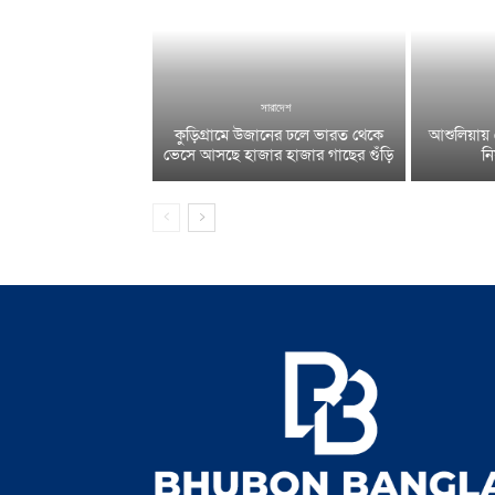
সারাদেশ
কুড়িগ্রামে উজানের ঢলে ভারত থেকে
আশুলিয়ায
ভেসে আসছে হাজার হাজার গাছের গুঁড়ি
নি